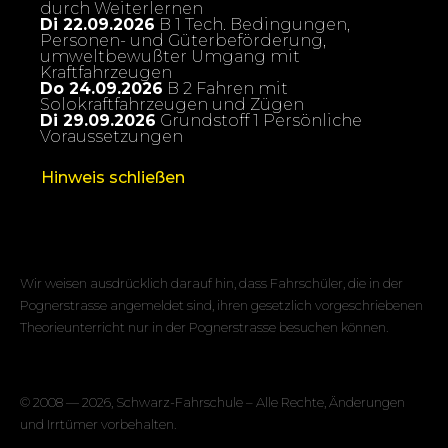
durch Weiterlernen
Di 22.09.2026
B 1 Tech. Bedingungen,
Personen- und Güterbeförderung,
umweltbewußter Umgang mit
Kraftfahrzeugen
Do 24.09.2026
B 2 Fahren mit
Solokraftfahrzeugen und Zügen
Di 29.09.2026
Grundstoff 1 Persönliche
Voraussetzungen
Hinweis schließen
Wir weisen ausdrücklich darauf hin, dass Fahrschüler, die in der
Pognerstrasse angemeldet sind, ihren gesetzlich vorgeschriebenen
Theorieunterricht nur in der Pognerstrasse besuchen können.
© 2008 —
2026
, Schwarz-Fahrschule – Alle Rechte, Änderungen
und Irrtümer vorbehalten.